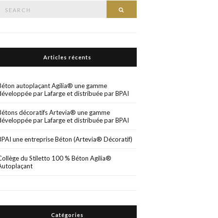
Search
Search
or:
Articles récents
Béton autoplaçant Agilia® une gamme
développée par Lafarge et distribuée par BPAI
Bétons décoratifs Artevia® une gamme
développée par Lafarge et distribuée par BPAI
BPAI une entreprise Béton (Artevia® Décoratif)
Collège du Stiletto 100 % Béton Agilia®
Autoplaçant
Catégories