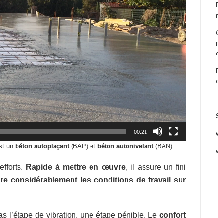
00:21
est un
béton
autoplaçant
(BAP) et
béton autonivelant
(BAN).
efforts.
Rapide à mettre en œuvre
, il assure un fini
re considérablement les conditions de travail sur
pas l’étape de vibration, une étape pénible. Le
confort