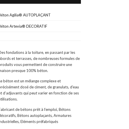
Béton Agilia® AUTOPLAÇANT
Béton Artevia® DECORATIF
Des fondations à la toiture, en passant par les
abords et terrasses, de nombreuses formules de
produits vous permettent de construire une
maison presque 100% béton.
Le béton est un mélange complexe et
précisément dosé de ciment, de granulats, d’eau
et d’adjuvants qui peut varier en fonction de ses
utilisations.
Fabricant de bétons prêt à l’emploi, Bétons
décoratifs, Bétons autoplaçants, Armatures
industrielles, Eléments préfabriqués