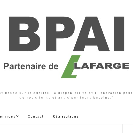
t basée sur la qualité, la disponibilité et l'innovation po
de nos clients et anticiper leurs besoins."
ervices
Contact
Réalisations