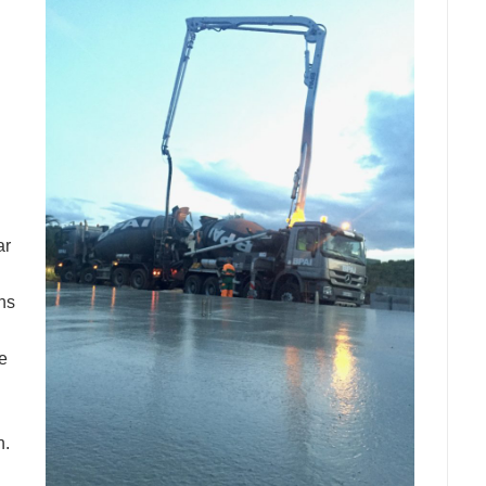
.
ar
ns
e
n.