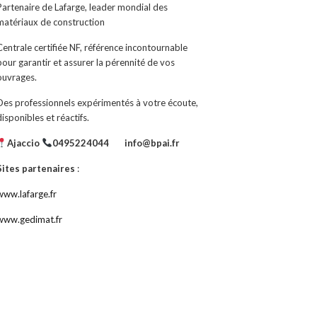
Partenaire de Lafarge, leader mondial des
matériaux de construction
Centrale certifiée NF, référence incontournable
pour garantir et assurer la pérennité de vos
ouvrages.
Des professionnels expérimentés à votre écoute,
disponibles et réactifs.
Ajaccio
0495224044
info@bpai.fr
Sites partenaires
:
www.lafarge.fr
www.gedimat.fr