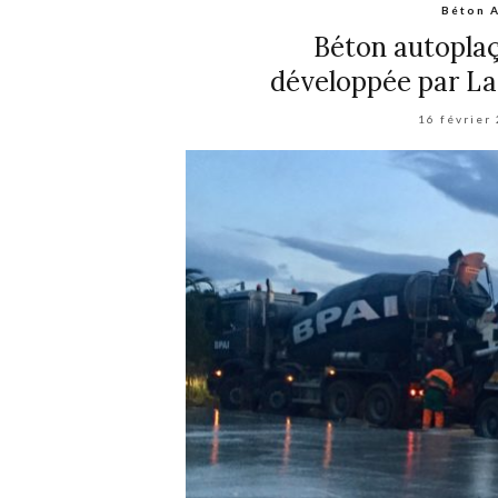
Béton 
Béton autopla
développée par Laf
16 février