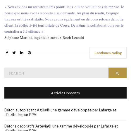
« Nous avions un architecte très pointilleux qui ne voulait pas de reprise. Je
pense que nous avons répondu à sa demande. Au plan du rendu, l’équipe
travaux est très satisfaite. Nous avons également eu de bons retours de notre
client, la collectivité territoriale de Corse. De même la collaboration avec le
centralier a été efficace ».
Stéphane Martini, ingénieur travaux Roch Leandri
Continue Reading
Search
Searc
for:
Articles récents
Béton autoplaçant Agilia® une gamme développée par Lafarge et
distribuée par BPAI
Bétons décoratifs Artevia® une gamme développée par Lafarge et
distribuée par BPAI