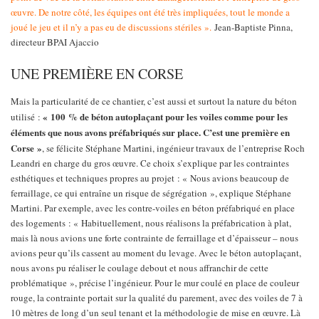
œuvre. De notre côté, les équipes ont été très impliquées, tout le monde a
joué le jeu et il n’y a pas eu de discussions stériles ».
Jean-Baptiste Pinna,
directeur BPAI Ajaccio
UNE PREMIÈRE EN CORSE
Mais la particularité de ce chantier, c’est aussi et surtout la nature du béton
« 100 % de béton autoplaçant pour les voiles comme pour les
utilisé :
éléments que nous avons préfabriqués sur place. C’est une première en
Corse »
, se félicite Stéphane Martini, ingénieur travaux de l’entreprise Roch
Leandri en charge du gros œuvre. Ce choix s’explique par les contraintes
esthétiques et techniques propres au projet : « Nous avions beaucoup de
ferraillage, ce qui entraîne un risque de ségrégation », explique Stéphane
Martini. Par exemple, avec les contre-voiles en béton préfabriqué en place
des logements : « Habituellement, nous réalisons la préfabrication à plat,
mais là nous avions une forte contrainte de ferraillage et d’épaisseur – nous
avions peur qu’ils cassent au moment du levage. Avec le béton autoplaçant,
nous avons pu réaliser le coulage debout et nous affranchir de cette
problématique », précise l’ingénieur. Pour le mur coulé en place de couleur
rouge, la contrainte portait sur la qualité du parement, avec des voiles de 7 à
10 mètres de long d’un seul tenant et la méthodologie de mise en œuvre. Là