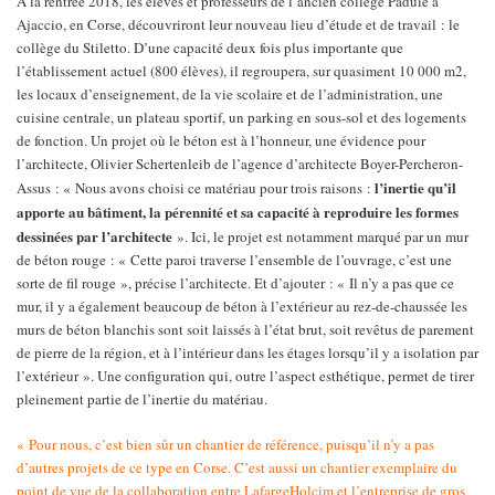
A la rentrée 2018, les élèves et professeurs de l’ancien collège Padule à
Ajaccio, en Corse, découvriront leur nouveau lieu d’étude et de travail : le
collège du Stiletto. D’une capacité deux fois plus importante que
l’établissement actuel (800 élèves), il regroupera, sur quasiment 10 000 m2,
les locaux d’enseignement, de la vie scolaire et de l’administration, une
cuisine centrale, un plateau sportif, un parking en sous-sol et des logements
de fonction. Un projet où le béton est à l’honneur, une évidence pour
l’architecte, Olivier Schertenleib de l’agence d’architecte Boyer-Percheron-
l’inertie qu’il
Assus : « Nous avons choisi ce matériau pour trois raisons :
apporte au bâtiment, la pérennité et sa capacité à reproduire les formes
dessinées par l’architecte
». Ici, le projet est notamment marqué par un mur
de béton rouge : « Cette paroi traverse l’ensemble de l’ouvrage, c’est une
sorte de fil rouge », précise l’architecte. Et d’ajouter : « Il n’y a pas que ce
mur, il y a également beaucoup de béton à l’extérieur au rez-de-chaussée les
murs de béton blanchis sont soit laissés à l’état brut, soit revêtus de parement
de pierre de la région, et à l’intérieur dans les étages lorsqu’il y a isolation par
l’extérieur ». Une configuration qui, outre l’aspect esthétique, permet de tirer
pleinement partie de l’inertie du matériau.
« Pour nous, c’est bien sûr un chantier de référence, puisqu’il n’y a pas
d’autres projets de ce type en Corse. C’est aussi un chantier exemplaire du
point de vue de la collaboration entre LafargeHolcim et l’entreprise de gros